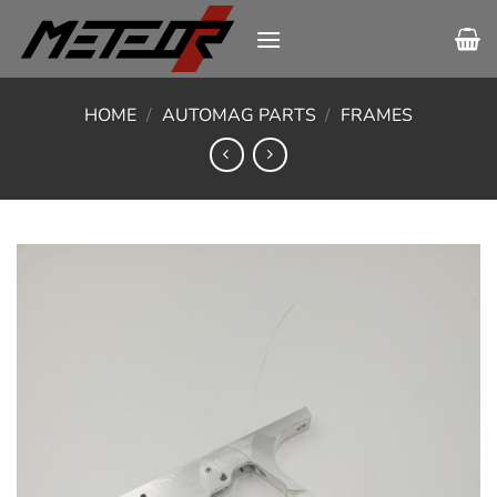
Skip
to
content
HOME
/
AUTOMAG PARTS
/
FRAMES